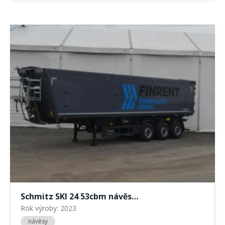
Schmitz SKI 24 53cbm návěs…
Rok výroby: 2023
návěsy