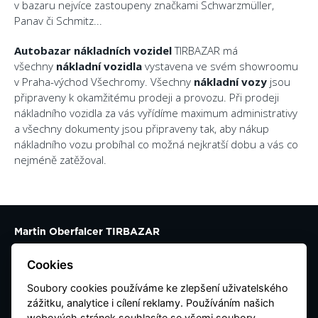
v bazaru nejvíce zastoupeny značkami Schwarzmüller,
Panav či Schmitz...
Autobazar nákladních vozidel
TIRBAZAR má
všechny
nákladní vozidla
vystavena ve svém showroomu
v Praha-východ Všechromy. Všechny
nákladní vozy
jsou
připraveny k okamžitému prodeji a provozu. Při prodeji
nákladního vozidla za vás vyřídíme maximum administrativy
a všechny dokumenty jsou připraveny tak, aby nákup
nákladního vozu probíhal co možná nejkratší dobu a vás co
nejméně zatěžoval.
Martin Oberfalcer TIRBAZAR
Všechromy 46
Cookies
25163 Strančice
Soubory cookies používáme ke zlepšení uživatelského
Kontaktujte nás
zážitku, analytice i cílení reklamy. Používáním našich
webových stránek souhlasíte se všemi soubory