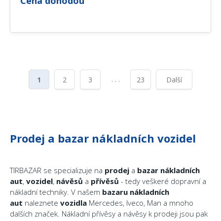
Cena dohodou
. . .
1
2
3
23
Další
Prodej a bazar nákladních vozidel
TIRBAZAR se specializuje na
prodej
a
bazar
nákladních
aut
,
vozidel
,
návěsů
a
přívěsů
- tedy veškeré dopravní a
nákladní techniky. V našem
bazaru
nákladních
aut
naleznete
vozidla
Mercedes, Iveco, Man a mnoho
dalších značek. Nákladní přívěsy a návěsy k prodeji jsou pak