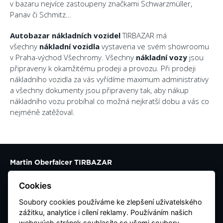
v bazaru nejvíce zastoupeny značkami Schwarzmüller,
Panav či Schmitz...
Autobazar nákladních vozidel
TIRBAZAR má
všechny
nákladní vozidla
vystavena ve svém showroomu
v Praha-východ Všechromy. Všechny
nákladní vozy
jsou
připraveny k okamžitému prodeji a provozu. Při prodeji
nákladního vozidla za vás vyřídíme maximum administrativy
a všechny dokumenty jsou připraveny tak, aby nákup
nákladního vozu probíhal co možná nejkratší dobu a vás co
nejméně zatěžoval.
Martin Oberfalcer TIRBAZAR
Všechromy 46
Cookies
25163 Strančice
Soubory cookies používáme ke zlepšení uživatelského
Kontaktujte nás
zážitku, analytice i cílení reklamy. Používáním našich
webových stránek souhlasíte se všemi soubory