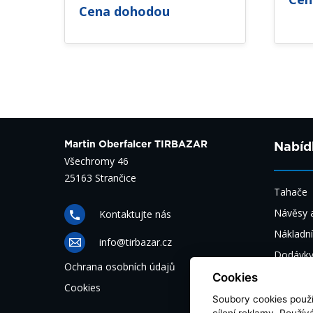
Cena dohodou
Martin Oberfalcer TIRBAZAR
Nabíd
Všechromy 46
25163 Strančice
Tahače
Návěsy a
Kontaktujte nás
Nákladní
info@tirbazar.cz
Dodávk
Ochrana osobních údajů
Autobus
Cookies
Cookies
Automob
Soubory cookies použív