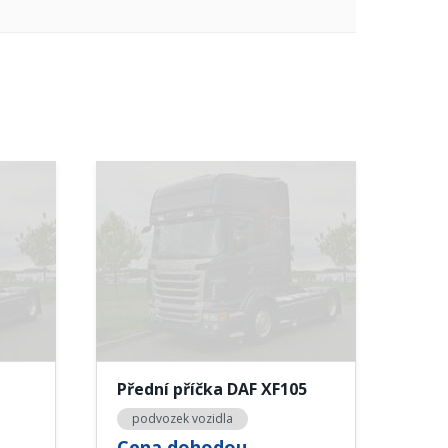
Přední příčka DAF XF105
podvozek vozidla
Cena dohodou