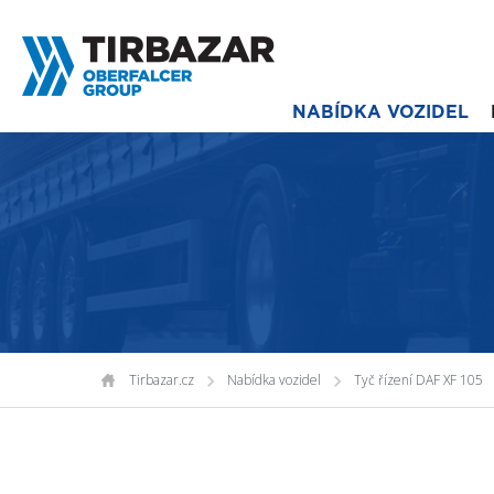
NABÍDKA VOZIDEL
Tirbazar.cz
Nabídka vozidel
Tyč řízení DAF XF 105