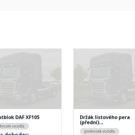
ntblok DAF XF105
Držák listového pera
(přední)…
vozek vozidla
podvozek vozidla
a dohodou