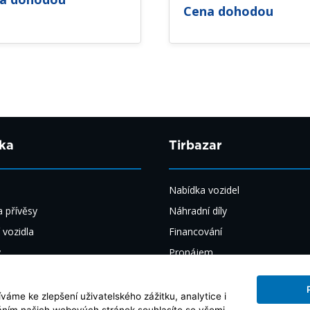
Cena dohodou
ka
Tirbazar
Nabídka vozidel
 přívěsy
Náhradní díly
 vozidla
Financování
y
Pronájem
y
Výkup
ily
O nás
áme ke zlepšení uživatelského zážitku, analytice i