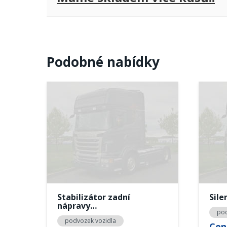
Podobné nabídky
Stabilizátor zadní
Sile
nápravy…
pod
podvozek vozidla
Cen