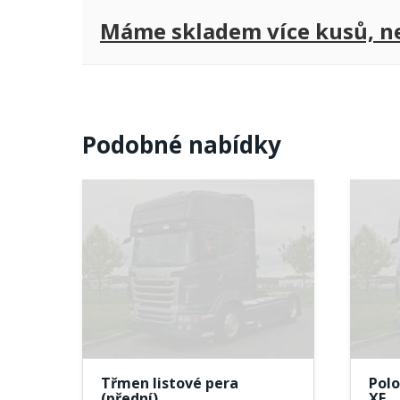
Máme skladem více kusů, nej
Podobné nabídky
Třmen listové pera
Polo
(přední)…
XF…