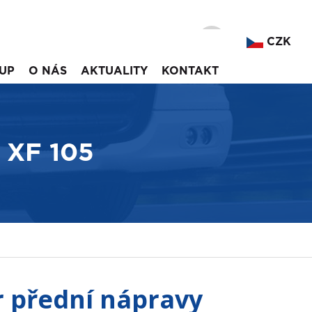
CZK
UP
O NÁS
AKTUALITY
KONTAKT
F XF 105
r přední nápravy