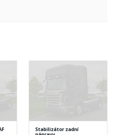
AF
Stabilizátor zadní
nápravy…