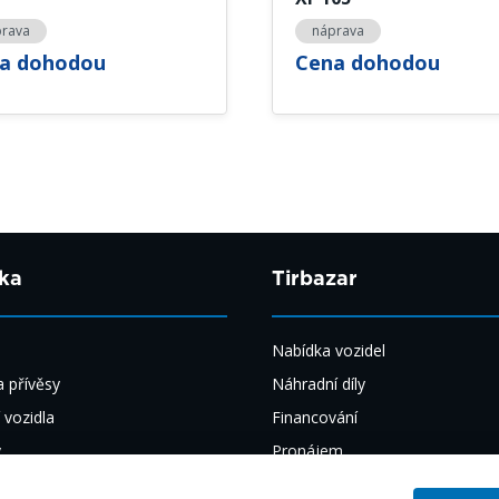
prava
náprava
a dohodou
Cena dohodou
ka
Tirbazar
Nabídka vozidel
 přívěsy
Náhradní díly
 vozidla
Financování
y
Pronájem
y
Výkup