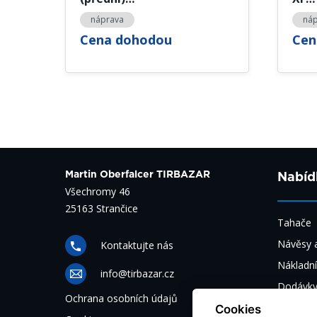
náprava
ná
Cena dohodou
Cen
Martin Oberfalcer TIRBAZAR
Nabíd
Všechromy 46
25163 Strančice
Tahače
Návěsy a
Kontaktujte nás
Nákladní
info@tirbazar.cz
Dodávk
Ochrana osobních údajů
Autobus
Cookies