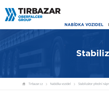
NABÍDKA VOZIDEL
Stabili
Tirbazar.cz
Nabídka vozidel
Stabilizátor přední náp