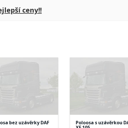
lepší ceny!!
osa bez uzávěrky DAF
Poloosa s uzávěrkou D
XF 105