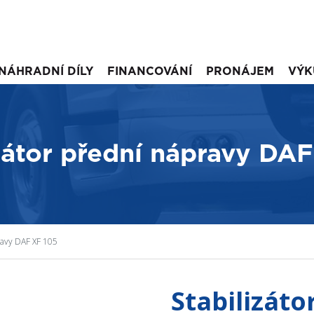
NÁHRADNÍ DÍLY
FINANCOVÁNÍ
PRONÁJEM
VÝK
zátor přední nápravy DA
ravy DAF XF 105
Stabilizáto