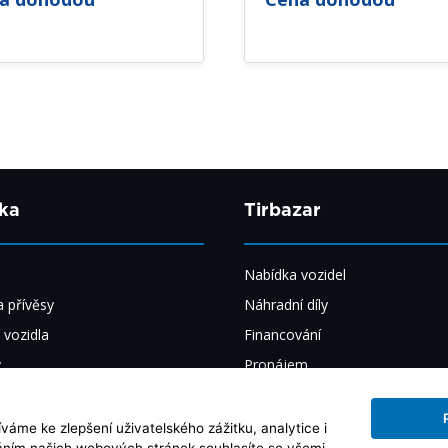
ka
Tirbazar
Nabídka vozidel
 přívěsy
Náhradní díly
 vozidla
Financování
y
Pronájem
y
Výkup
ily
O nás
áme ke zlepšení uživatelského zážitku, analytice i