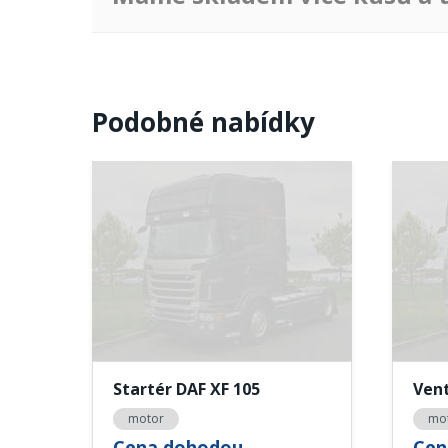
Podobné nabídky
Startér DAF XF 105
Vent
motor
mo
Cena dohodou
Cen