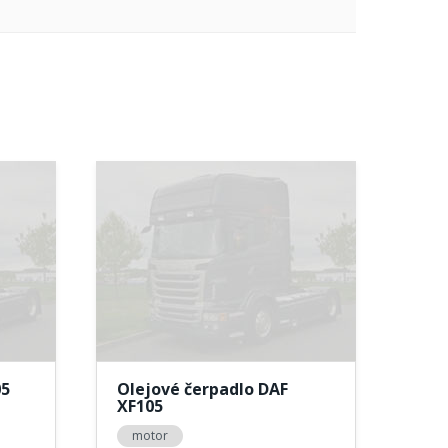
05
Olejové čerpadlo DAF
XF105
motor