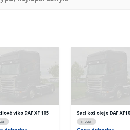
ilové víko DAF XF 105
Sací koš oleje DAF XF1
tor
motor
a dohodou
Cena dohodou