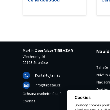
Martin Oberfalcer TIRBAZAR
Nabíd
Všechromy 46
25163 Strančice
Tahače
Návěsy a
Kontaktujte nás
Nákladní
info@tirbazar.cz
Dodávk
Ochrana osobních údajů
Autobus
Cookies
Cookies
Automob
Soubory cookies použív