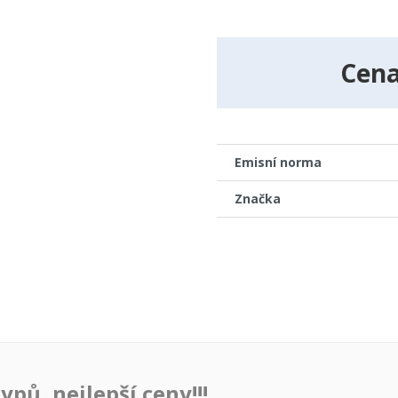
Cen
Emisní norma
Značka
pů, nejlepší ceny!!!