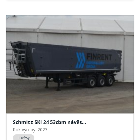
Schmitz SKI 24 53cbm návěs…
Rok výroby: 2023
návěsy