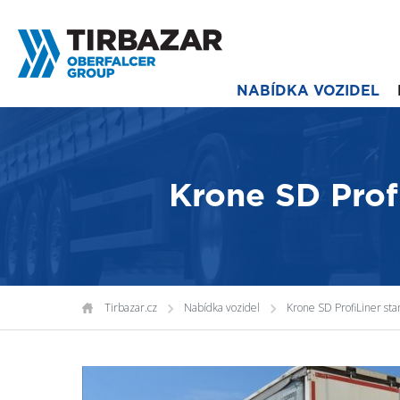
NABÍDKA VOZIDEL
Krone SD Prof
Tirbazar.cz
Nabídka vozidel
Krone SD ProfiLiner st