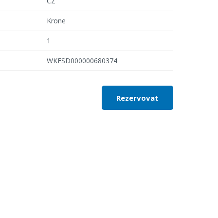
CZ
Krone
1
WKESD000000680374
Rezervovat