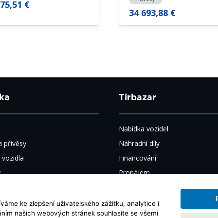
75,51 €
34 693,88 €
ka
Tirbazar
Nabídka vozidel
 přívěsy
Náhradní díly
 vozidla
Financování
y
Pronájem
y
Výkup
ily
O nás
áme ke zlepšení uživatelského zážitku, analytice i
váním našich webových stránek souhlasíte se všemi
 díly
Aktuality