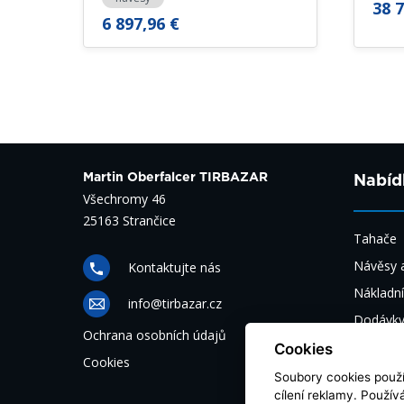
38 7
6 897,96 €
Martin Oberfalcer TIRBAZAR
Nabíd
Všechromy 46
25163 Strančice
Tahače
Návěsy a
Kontaktujte nás
Nákladní
info@tirbazar.cz
Dodávk
Ochrana osobních údajů
Autobus
Cookies
Cookies
Automob
Soubory cookies použív
cílení reklamy. Použí
Náhradní