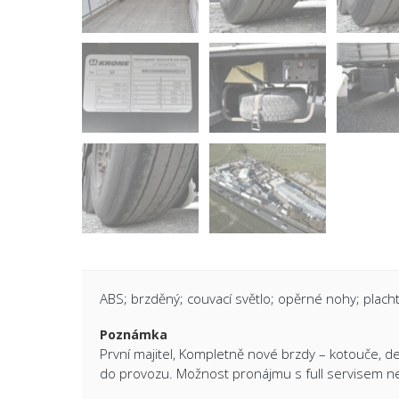
ABS; brzděný; couvací světlo; opěrné nohy; plach
Poznámka
První majitel, Kompletně nové brzdy – kotouče, d
do provozu. Možnost pronájmu s full servisem n