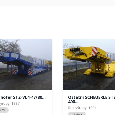
dhofer STZ-VL4-47/80…
Ostatní SCHEUERLE ST
400…
ýroby: 1997
Rok výroby: 1994
ěsy
návěsy