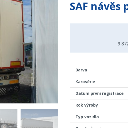
SAF návěs 
9 87
Barva
Karosérie
Datum první registrace
Rok výroby
Typ vozidla