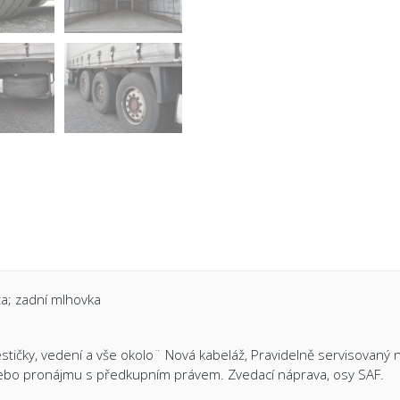
ta; zadní mlhovka
estičky, vedení a vše okolo¨ Nová kabeláž, Pravidelně servisovaný
ebo pronájmu s předkupním právem. Zvedací náprava, osy SAF.