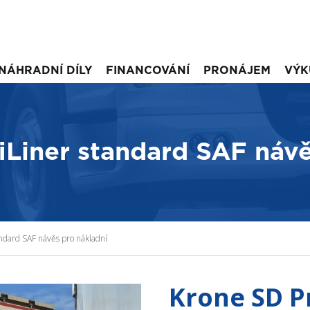
NÁHRADNÍ DÍLY
FINANCOVÁNÍ
PRONÁJEM
VÝK
iLiner standard SAF návě
andard SAF návěs pro nákladní
Krone SD P