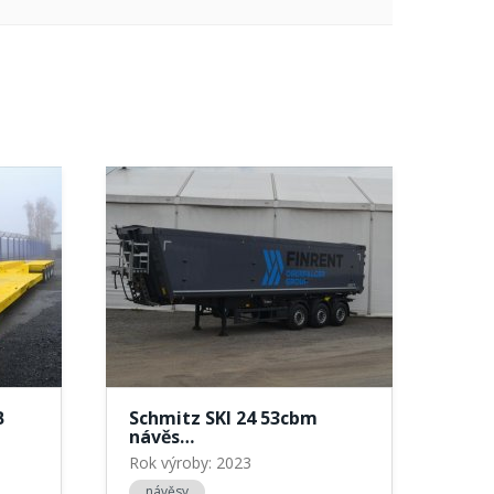
B
Schmitz SKI 24 53cbm
návěs…
Rok výroby: 2023
návěsy