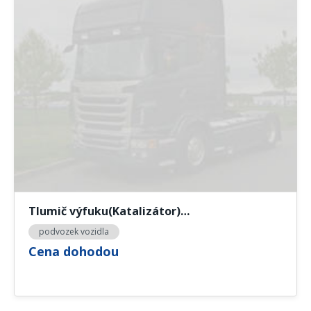
Tlumič výfuku(Katalizátor)…
podvozek vozidla
Cena dohodou