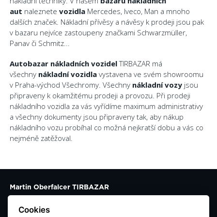
nákladní techniky. V našem
bazaru
nákladních
aut
naleznete
vozidla
Mercedes, Iveco, Man a mnoho
dalších značek. Nákladní přívěsy a návěsy k prodeji jsou pak
v bazaru nejvíce zastoupeny značkami Schwarzmüller,
Panav či Schmitz...
Autobazar nákladních vozidel
TIRBAZAR má
všechny
nákladní vozidla
vystavena ve svém showroomu
v Praha-východ Všechromy. Všechny
nákladní vozy
jsou
připraveny k okamžitému prodeji a provozu. Při prodeji
nákladního vozidla za vás vyřídíme maximum administrativy
a všechny dokumenty jsou připraveny tak, aby nákup
nákladního vozu probíhal co možná nejkratší dobu a vás co
nejméně zatěžoval.
Martin Oberfalcer TIRBAZAR
Všechromy 46
Cookies
25163 Strančice