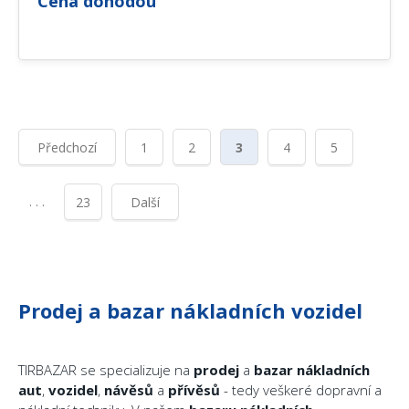
Cena dohodou
Předchozí
1
2
3
4
5
. . .
23
Další
Prodej a bazar nákladních vozidel
TIRBAZAR se specializuje na
prodej
a
bazar
nákladních
aut
,
vozidel
,
návěsů
a
přívěsů
- tedy veškeré dopravní a